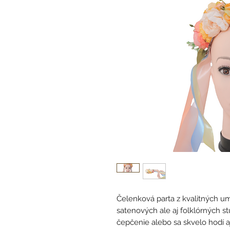
Čelenková parta z kvalitných 
satenových ale aj folklórných s
čepčenie alebo sa skvelo hodí aj