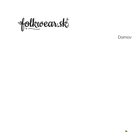
folklorne šaty, folklorne saty, folklore šaty, dámske šaty, dámske bluzky, folklorne bluzky, halenky
čelenky, dámske čelenky, čelenka, celenka, celenky, dámske celencly, damske celenky, party, čelenky na odčepčenie, odčepcenie, o
šaty, dámske šaty
Domov