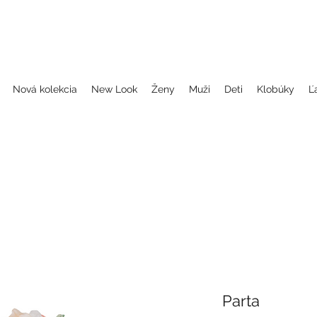
, folklorne halenky, blůzky, šaty, dámské šaty, folklórne blúzky, folklorne oblečenie, blúzky, šaty, dámske šaty, oblečenie, folklor, folklorne oblečenie, oble
dčepčenie, svadobne celenky, čelenky na svadbu, parta, party, ľudové čelenky, ludové celenky, celenky, čelenky, dámske čelenky, ozdoby do vlasov čel
Nová kolekcia
New Look
Ženy
Muži
Deti
Klobúky
Ľ
Parta