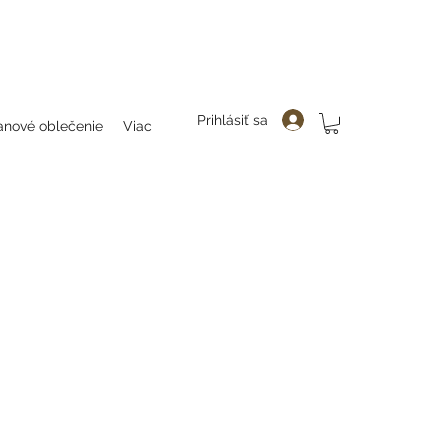
čenie, folklor, folklorne oblečenie, folklorne blúzky, bluzky, folkllorne šaty, šaty, folklorne bluzky, hanlenky, folklorne
enky čelenky, ozdoby do vlasovav, čelenky, party, ozdoby do vlasov, odčepčenie,
Prihlásiť sa
anové oblečenie
Viac