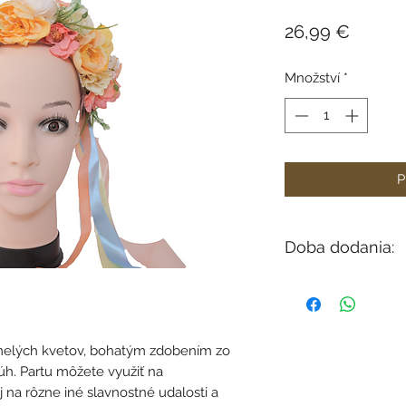
Cena
26,99 €
Množství
*
P
Doba dodania:
V závisloti od dost
do 12 dní).
umelých kvetov, bohatým zdobením zo
túh. Partu môžete využiť na
 na rôzne iné slavnostné udalosti a