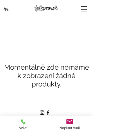
lencly, damske celenky, party, čelenky na odčepčenie, odčepcenie, odčepčenie, svadobne celenky, čelenky na svadbu, parta, party, ľudové čelenky, ludové celenky, celenky, čelenky, dámske čelenky, ozdoby do vlasov čelenky čelenky, ozdoby do vlasovav, čelenky,
Momentálně zde nemáme
k zobrazení žádné
produkty.
by folkwear.sk.
Volať
Napisať mail