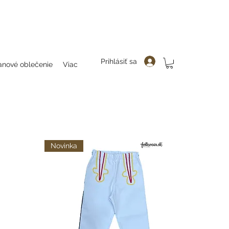
čenie, folklor, folklorne oblečenie, folklorne blúzky, bluzky, folkllorne šaty, šaty, folklorne bluzky, hanlenky, folklorne
enky čelenky, ozdoby do vlasovav, čelenky, party, ozdoby do vlasov, odčepčenie,
Prihlásiť sa
anové oblečenie
Viac
Novinka