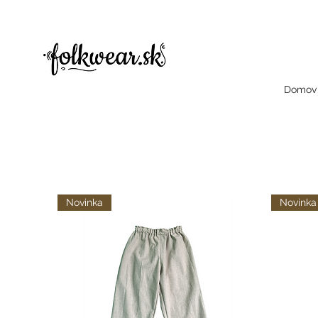
folklorne šaty, folklorne saty, folklore šaty, dámske šaty, dámske bluzky, folklorne bluzky, halenky
čelenky, dámske čelenky, čelenka, celenka, celenky, dámske celencly, damske celenky, party, čelenky na odčepčenie, odčepcenie, o
šaty, dámske šaty
Domov
Novinka
Novinka