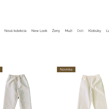
, folklorne halenky, blůzky, šaty, dámské šaty, folklórne blúzky, folklorne oblečenie, blúzky, šaty, dámske šaty, oblečenie, folklor, folklorne oblečenie, oble
dčepčenie, svadobne celenky, čelenky na svadbu, parta, party, ľudové čelenky, ludové celenky, celenky, čelenky, dámske čelenky, ozdoby do vlasov čel
Nová kolekcia
New Look
Ženy
Muži
Deti
Klobúky
Ľ
Novinka