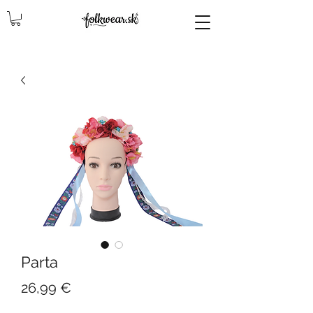
lencly, damske celenky, party, čelenky na odčepčenie, odčepcenie, odčepčenie, svadobne celenky, čelenky na svadbu, parta, party, ľudové čelenky, ludové celenky, celenky, čelenky, dámske čelenky, ozdoby do vlasov čelenky čelenky, ozdoby do vlasovav, čelenky,
Parta
Cena
26,99 €