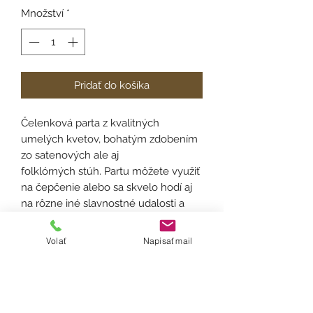
Množství
*
Pridať do košíka
Čelenková parta z kvalitných
umelých kvetov, bohatým zdobením
zo satenových ale aj
folklórných stúh. Partu môžete využiť
na čepčenie alebo sa skvelo hodí aj
na rôzne iné slavnostné udalosti a
festivaly.
Volať
Napisať mail
Velkosť:
univerzálna
Materiál:
umelý kvet, satén
Spôsob výroby:
aranžovanie, lepenie