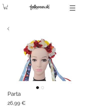
lencly, damske celenky, party, čelenky na odčepčenie, odčepcenie, odčepčenie, svadobne celenky, čelenky na svadbu, parta, party, ľudové čelenky, ludové celenky, celenky, čelenky, dámske čelenky, ozdoby do vlasov čelenky čelenky, ozdoby do vlasovav, čelenky,
Parta
Cena
26,99 €