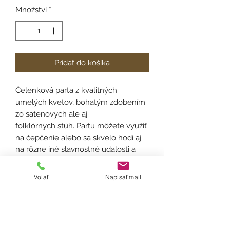
Množství
*
Pridať do košíka
Čelenková parta z kvalitných
umelých kvetov, bohatým zdobením
zo satenových ale aj
folklórných stúh. Partu môžete využiť
na čepčenie alebo sa skvelo hodí aj
na rôzne iné slavnostné udalosti a
festivaly.
Volať
Napisať mail
Velkosť:
univerzálna
Materiál:
umelý kvet, satén
Spôsob výroby:
aranžovanie, lepenie