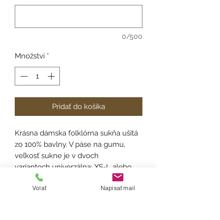
0/500
Množství
*
Pridať do košíka
Krásna dámska folklórna sukňa ušitá
zo 100% bavlny. V páse na gumu,
veľkosť sukne je v dvoch
variantoch univerzálna: XS-L alebo
XL-XXL. Na každej sukni je vytvorený
Volať
Napisať mail
tunel, v ktorom sa náchadzajú dve
gumičky vďaka čomu si šírku
sukne viete v prípade potreby sami