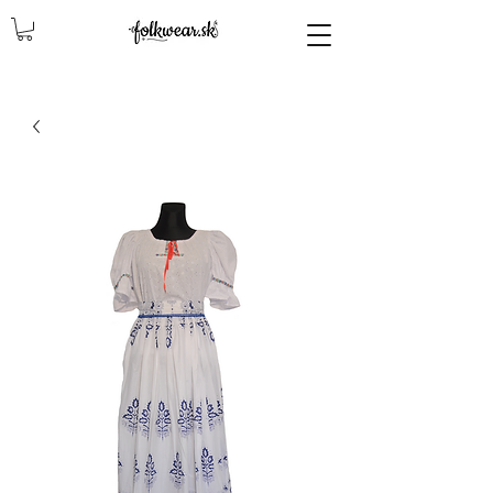
lencly, damske celenky, party, čelenky na odčepčenie, odčepcenie, odčepčenie, svadobne celenky, čelenky na svadbu, parta, party, ľudové čelenky, ludové celenky, celenky, čelenky, dámske čelenky, ozdoby do vlasov čelenky čelenky, ozdoby do vlasovav, čelenky,