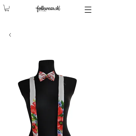
lencly, damske celenky, party, čelenky na odčepčenie, odčepcenie, odčepčenie, svadobne celenky, čelenky na svadbu, parta, party, ľudové čelenky, ludové celenky, celenky, čelenky, dámske čelenky, ozdoby do vlasov čelenky čelenky, ozdoby do vlasovav, čelenky,