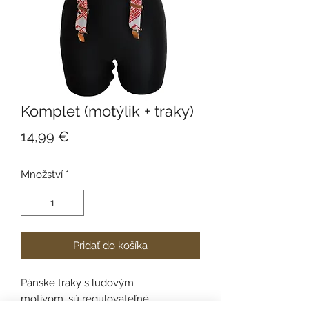
Komplet (motýlik + traky)
Cena
14,99 €
Množství
*
Pridať do košíka
Pánske traky s ľudovým
motívom, sú regulovateľné