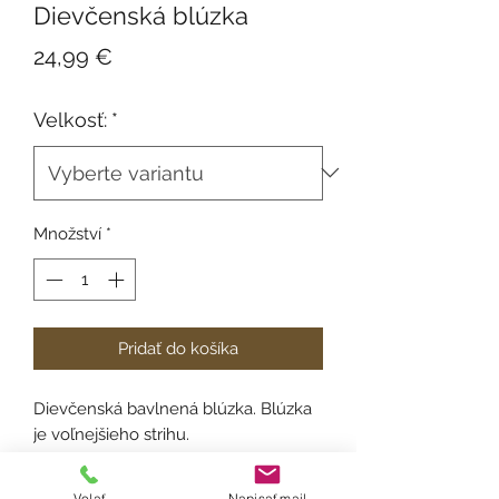
Dievčenská blúzka
Cena
24,99 €
Velkosť:
*
Množství
*
Pridať do košíka
Dievčenská bavlnená blúzka. Blúzka
je voľnejšieho strihu.
Veľkosť (na roky): 4,6,8,10,12,14
Volať
Napisať mail