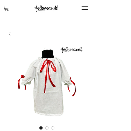
lencly, damske celenky, party, čelenky na odčepčenie, odčepcenie, odčepčenie, svadobne celenky, čelenky na svadbu, parta, party, ľudové čelenky, ludové celenky, celenky, čelenky, dámske čelenky, ozdoby do vlasov čelenky čelenky, ozdoby do vlasovav, čelenky,