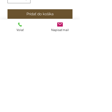
Pridať do košíka
Krásna detská folklórna sukňa ušitá
Volať
Napisať mail
zo 100% bavlny. V páse na gumu,
velkosť sukne je univerzálna a na
výber je viacero dĺžok.
Ošetrenie: Odporúčame prať ručne
alebo na 30°, žehliť z rubu a
nepoužívať sušičku prádla a bielizne.
Doba dodania:
V závisloti od dostupnosti materiálu
(maximálne do 12 dní).