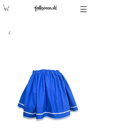
lencly, damske celenky, party, čelenky na odčepčenie, odčepcenie, odčepčenie, svadobne celenky, čelenky na svadbu, parta, party, ľudové čelenky, ludové celenky, celenky, čelenky, dámske čelenky, ozdoby do vlasov čelenky čelenky, ozdoby do vlasovav, čelenky,