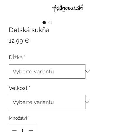
Detská sukňa
Cena
12,99 €
Dĺžka
*
Velkosť
*
Množství
*