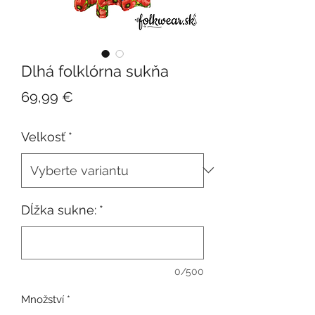
Dlhá folklórna sukňa
Cena
69,99 €
Velkosť
*
Dĺžka sukne:
*
0/500
Množství
*