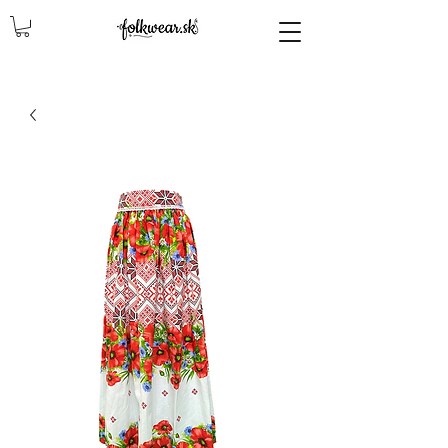
lencly, damske celenky, party, čelenky na odčepčenie, odčepcenie, odčepčenie, svadobne celenky, čelenky na svadbu, parta, party, ľudové čelenky, ludové celenky, celenky, čelenky, dámske čelenky, ozdoby do vlasov čelenky čelenky, ozdoby do vlasovav, čelenky,