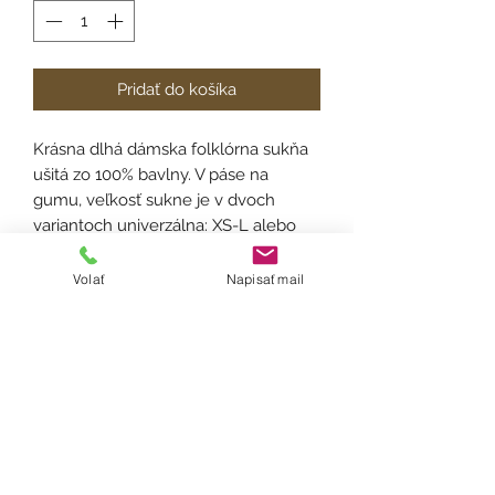
Pridať do košíka
Krásna dlhá dámska folklórna sukňa
ušitá zo 100% bavlny. V páse na
gumu, veľkosť sukne je v dvoch
variantoch univerzálna: XS-L alebo
XL-XXL. Na každej sukni je vytvorený
tunel, v ktorom sa náchadzajú dve
Volať
Napisať mail
gumičky vďaka čomu si šírku sukne
viete v prípade potreby sami
optimalizovať. Opasok je univerzálne
nastavitelný na uväzovanie v zadu.
Dĺžka na požiadavku od zákazníka.
Ošetrenie: Odporúčame prať ručne
alebo na 30°, žehliť z rubu a