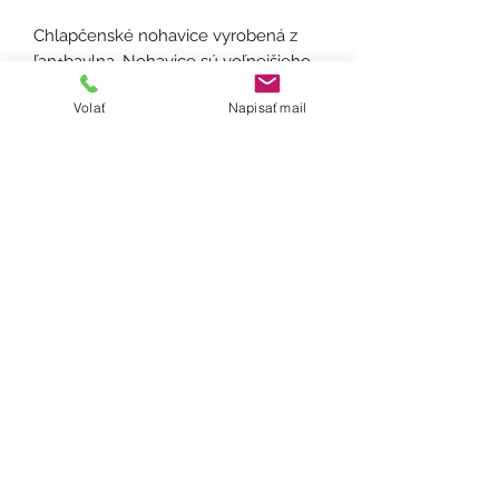
Chlapčenské nohavice vyrobená z
ľan+bavlna. Nohavice sú voľnejšieho
strihu.
Volať
Napisať mail
Veľkosť (na roky): 4,6,8,10,12
Materiál:
ľan+bavlna
Ošetrenie: Odporúčame prať ručne
alebo na 30°, žehliť z rubu a
nepoužívať sušičku prádla a bielizne.
Doba dodania:
V závisloti od dostupnosti materiálu
(maximálne do 12 dní).