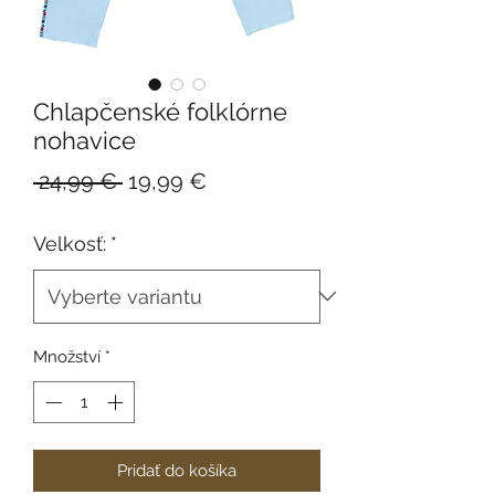
Chlapčenské folklórne
nohavice
Běžná
Zvýhodněná
 24,99 € 
19,99 €
cena
cena
Velkosť:
*
Množství
*
Pridať do košíka