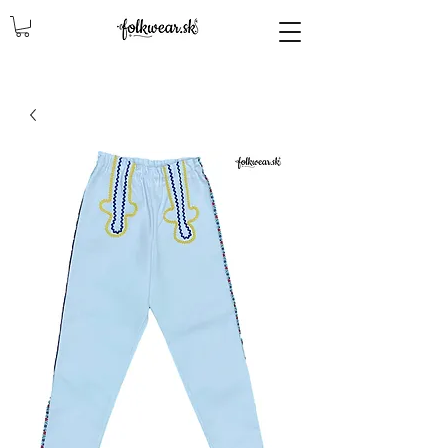
lencly, damske celenky, party, čelenky na odčepčenie, odčepcenie, odčepčenie, svadobne celenky, čelenky na svadbu, parta, party, ľudové čelenky, ludové celenky, celenky, čelenky, dámske čelenky, ozdoby do vlasov čelenky čelenky, ozdoby do vlasovav, čelenky,