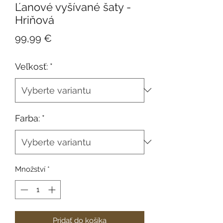
Ľanové vyšívané šaty -
Hriňová
Cena
99,99 €
Veľkosť:
*
Farba:
*
Množství
*
Pridať do košíka