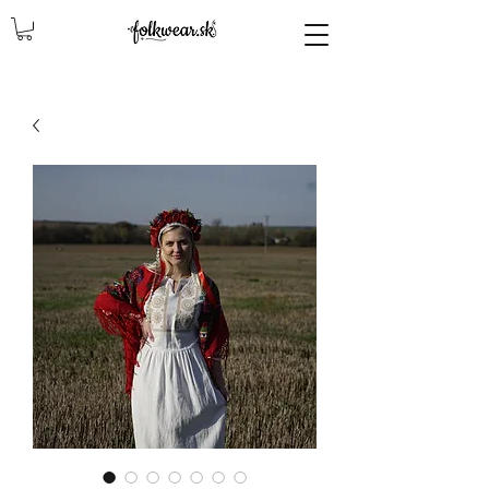
lencly, damske celenky, party, čelenky na odčepčenie, odčepcenie, odčepčenie, svadobne celenky, čelenky na svadbu, parta, party, ľudové čelenky, ludové celenky, celenky, čelenky, dámske čelenky, ozdoby do vlasov čelenky čelenky, ozdoby do vlasovav, čelenky,