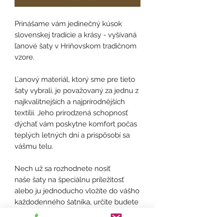
Prinášame vám jedinečný kúsok
slovenskej tradície a krásy - vyšívaná
ľanové šaty v Hriňovskom tradičnom
vzore.
Ľanový materiál, ktorý sme pre tieto
šaty vybrali, je považovaný za jednu z
najkvalitnejších a najprírodnějších
textílií. Jeho prirodzená schopnosť
dýchať vám poskytne komfort počas
teplých letných dní a prispôsobí sa
vášmu telu.
Nech už sa rozhodnete nosiť
naše šaty na špeciálnu príležitosť
alebo ju jednoducho vložíte do vášho
každodenného šatníka, určite budete
okamžite vynikať svojou eleganciou a