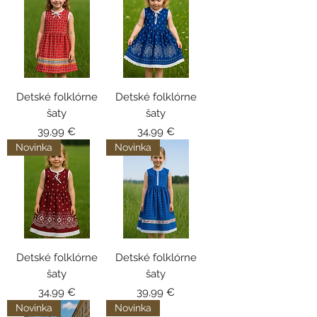
Detské folklórne
Detské folklórne
šaty
šaty
Cena
Cena
39,99 €
34,99 €
Novinka
Novinka
Detské folklórne
Detské folklórne
šaty
šaty
Cena
Cena
34,99 €
39,99 €
Novinka
Novinka