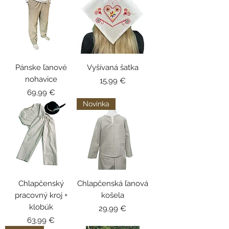
Pánske ľanové
Vyšívaná šatka
nohavice
Cena
15,99 €
Cena
69,99 €
Novinka
Chlapčenský
Chlapčenská ľanová
pracovný kroj +
košela
klobúk
Cena
29,99 €
Cena
63,99 €