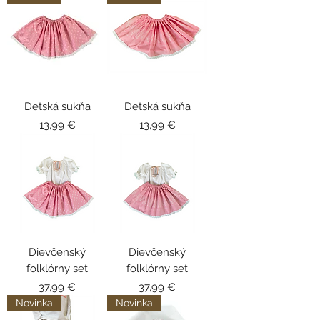
Detská sukňa
Detská sukňa
Cena
Cena
13,99 €
13,99 €
Dievčenský
Dievčenský
folklórny set
folklórny set
Cena
Cena
37,99 €
37,99 €
Novinka
Novinka