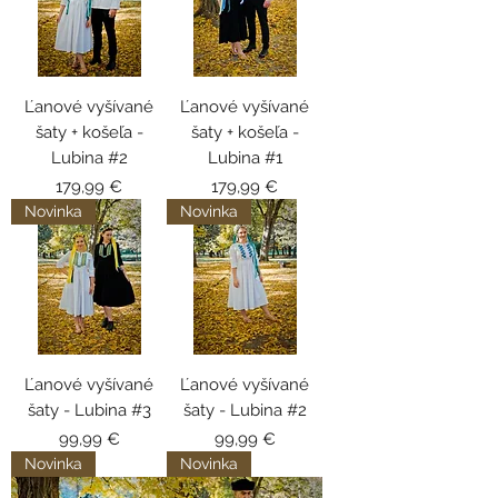
Ľanové vyšívané
Ľanové vyšívané
šaty + košeľa -
šaty + košeľa -
Lubina #2
Lubina #1
Cena
Cena
179,99 €
179,99 €
Novinka
Novinka
Ľanové vyšívané
Ľanové vyšívané
šaty - Lubina #3
šaty - Lubina #2
Cena
Cena
99,99 €
99,99 €
Novinka
Novinka