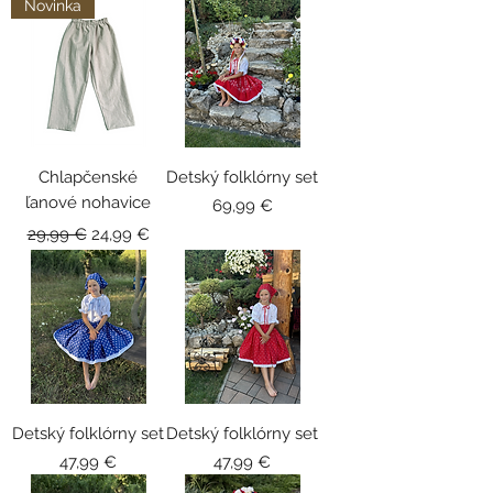
Novinka
Chlapčenské
Detský folklórny set
ľanové nohavice
Cena
69,99 €
Běžná cena
Zvýhodněná cena
29,99 €
24,99 €
Detský folklórny set
Detský folklórny set
Cena
Cena
47,99 €
47,99 €