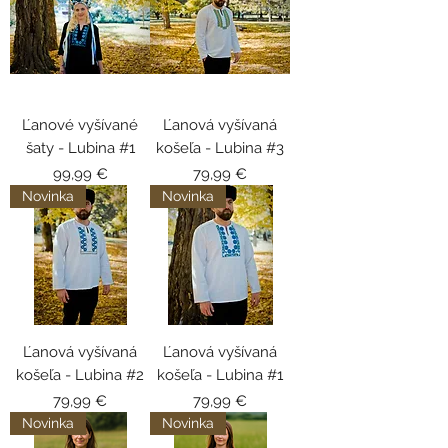
Ľanové vyšívané
Ľanová vyšívaná
šaty - Lubina #1
košeľa - Lubina #3
Cena
Cena
99,99 €
79,99 €
Novinka
Novinka
Ľanová vyšívaná
Ľanová vyšívaná
košeľa - Lubina #2
košeľa - Lubina #1
Cena
Cena
79,99 €
79,99 €
Novinka
Novinka