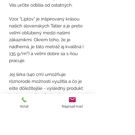
Vás určite odlíšia od ostatných.
Vzor "Liptov" je inšpirovaný krásou
našich slovenských Tatier a je preto
veľmi obľúbený medzi našimi
zákazníkmi. Okrem toho, že je
nádherná, je táto metráž aj kvalitná (
135 g/m²) a veľmi dobre sa s ňou
pracuje.
Jej šírka (140 cm) umožňuje
rôznorodé možnosti využitia a čo je
ešte dôležitejšie - výsledný produkt
bude vyzerať profesionálne a
tradične.
Volať
Napisať mail
Ponúkame Vám túto metráž v
rôznych farbách a množstvách.
Veríme, že táto metráž sa stane