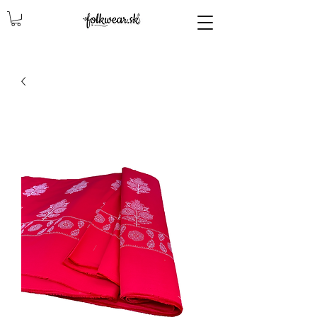
lencly, damske celenky, party, čelenky na odčepčenie, odčepcenie, odčepčenie, svadobne celenky, čelenky na svadbu, parta, party, ľudové čelenky, ludové celenky, celenky, čelenky, dámske čelenky, ozdoby do vlasov čelenky čelenky, ozdoby do vlasovav, čelenky,