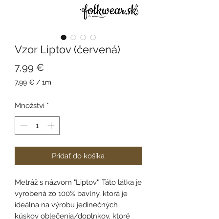
Vzor Liptov (červená)
Cena
7,99 €
7,99 €
/
1m
7,99 €
za
Množství
*
1
metr
Pridať do košíka
Metráž s názvom "Liptov". Táto látka je
vyrobená zo 100% bavlny, ktorá je
ideálna na výrobu jedinečných
kúskov oblečenia/doplnkov, ktoré