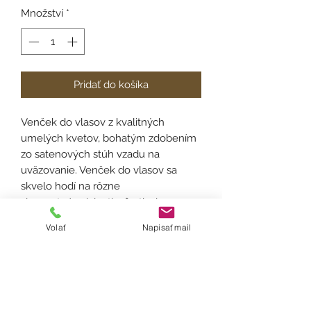
Množství
*
Pridať do košíka
Venček do vlasov z kvalitných
umelých kvetov, bohatým zdobením
zo satenových stúh vzadu na
uväzovanie. Venček do vlasov sa
skvelo hodí na rôzne
slavnostné udalosti a festivaly.
Volať
Napisať mail
Velkosť:
univerzálna
Materiál:
umelý kvet, satén
Spôsob výroby:
aranžovanie, viazanie