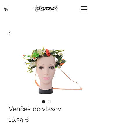
lencly, damske celenky, party, čelenky na odčepčenie, odčepcenie, odčepčenie, svadobne celenky, čelenky na svadbu, parta, party, ľudové čelenky, ludové celenky, celenky, čelenky, dámske čelenky, ozdoby do vlasov čelenky čelenky, ozdoby do vlasovav, čelenky,
Venček do vlasov
Cena
16,99 €