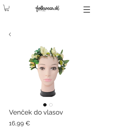
lencly, damske celenky, party, čelenky na odčepčenie, odčepcenie, odčepčenie, svadobne celenky, čelenky na svadbu, parta, party, ľudové čelenky, ludové celenky, celenky, čelenky, dámske čelenky, ozdoby do vlasov čelenky čelenky, ozdoby do vlasovav, čelenky,
Venček do vlasov
Cena
16,99 €