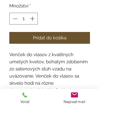
Množství
*
Pridať do košíka
Venček do vlasov z kvalitných
umelých kvetov, bohatým zdobením
zo satenových stúh vzadu na
uväzovanie. Venček do vlasov sa
skvelo hodí na rôzne
slavnostné udalosti a festivaly.
Volať
Napisať mail
Velkosť:
univerzálna
Materiál:
umelý kvet, satén
Spôsob výroby:
aranžovanie, viazanie