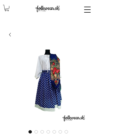
lencly, damske celenky, party, čelenky na odčepčenie, odčepcenie, odčepčenie, svadobne celenky, čelenky na svadbu, parta, party, ľudové čelenky, ludové celenky, celenky, čelenky, dámske čelenky, ozdoby do vlasov čelenky čelenky, ozdoby do vlasovav, čelenky,