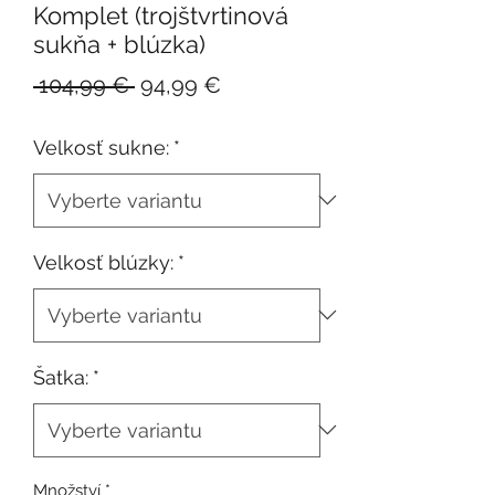
Komplet (trojštvrtinová
sukňa + blúzka)
Běžná
Zvýhodněná
 104,99 € 
94,99 €
cena
cena
Velkosť sukne:
*
Velkosť blúzky:
*
Šatka:
*
Množství
*