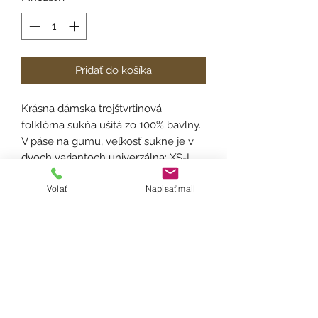
Pridať do košíka
Krásna dámska trojštvrtinová
folklórna sukňa ušitá zo 100% bavlny.
V páse na gumu, veľkosť sukne je v
dvoch variantoch univerzálna: XS-L
alebo XL-XXL. Na každej sukni je
Volať
Napisať mail
vytvorený tunel, v ktorom sa
náchadzajú dve gumičky vďaka čomu
si šírku sukne viete v prípade potreby
sami optimalizovať. Dĺžka
75cm. Blúzka ušitá z bavlny. Velkosť
blúzky S, M, L, XL.
Ošetrenie: Odporúčame prať ručne