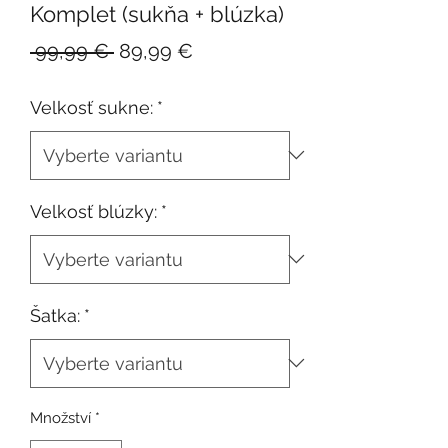
Komplet (sukňa + blúzka)
Běžná
Zvýhodněná
 99,99 € 
89,99 €
cena
cena
Velkosť sukne:
*
Velkosť blúzky:
*
Šatka:
*
Množství
*