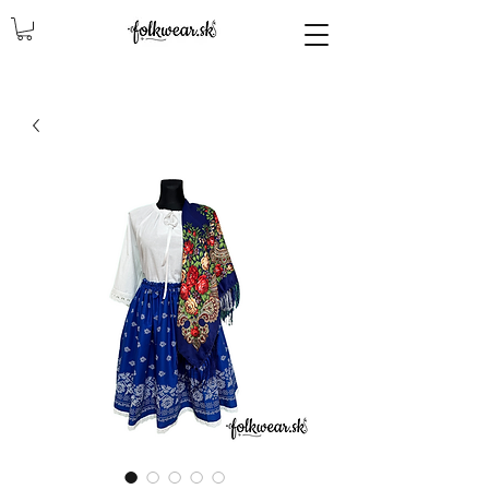
lencly, damske celenky, party, čelenky na odčepčenie, odčepcenie, odčepčenie, svadobne celenky, čelenky na svadbu, parta, party, ľudové čelenky, ludové celenky, celenky, čelenky, dámske čelenky, ozdoby do vlasov čelenky čelenky, ozdoby do vlasovav, čelenky,