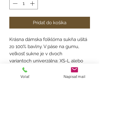
Pridať do košíka
Krásna dámska folklórna sukňa ušitá
zo 100% bavlny. V páse na gumu,
veľkosť sukne je v dvoch
variantoch univerzálna: XS-L alebo
XL-XXL. Na každej sukni je vytvorený
tunel, v ktorom sa náchadzajú dve
Volať
Napisať mail
gumičky vďaka čomu si šírku
sukne viete v prípade potreby sami
optimalizovať. Dĺžka
55cm. Blúzka ušitá z bavlny. Velkosť
blúzky S, M, L, XL.
Ošetrenie: Odporúčame prať ručne
alebo na 30°, žehliť z rubu a