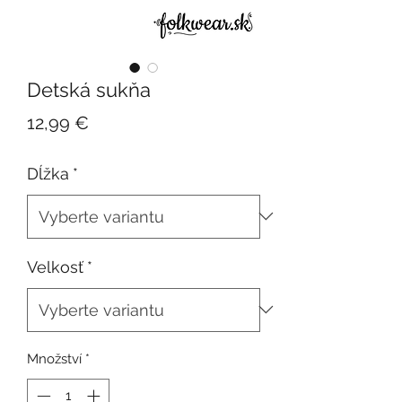
Detská sukňa
Cena
12,99 €
Dĺžka
*
Velkosť
*
Množství
*