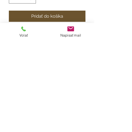
Pridať do košíka
Krásna detská folklórna sukňa ušitá
Volať
Napisať mail
zo 100% bavlny. V páse na gumu,
velkosť sukne je univerzálna a na
výber je viacero dĺžok.
Ošetrenie: Odporúčame prať ručne
alebo na 30°, žehliť z rubu a
nepoužívať sušičku prádla a bielizne.
Doba dodania:
V závisloti od dostupnosti materiálu
(maximálne do 12 dní).