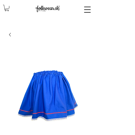
lencly, damske celenky, party, čelenky na odčepčenie, odčepcenie, odčepčenie, svadobne celenky, čelenky na svadbu, parta, party, ľudové čelenky, ludové celenky, celenky, čelenky, dámske čelenky, ozdoby do vlasov čelenky čelenky, ozdoby do vlasovav, čelenky,