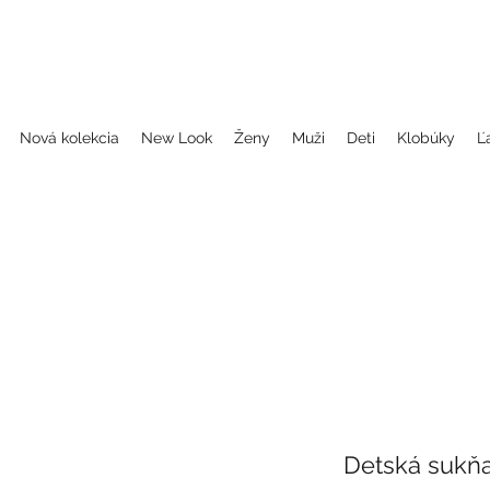
, folklorne halenky, blůzky, šaty, dámské šaty, folklórne blúzky, folklorne oblečenie, blúzky, šaty, dámske šaty, oblečenie, folklor, folklorne oblečenie, oble
dčepčenie, svadobne celenky, čelenky na svadbu, parta, party, ľudové čelenky, ludové celenky, celenky, čelenky, dámske čelenky, ozdoby do vlasov čel
Nová kolekcia
New Look
Ženy
Muži
Deti
Klobúky
Ľ
Detská sukň