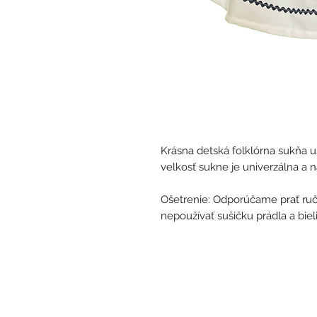
Krásna detská folklórna sukňa u
velkosť sukne je univerzálna a n
Ošetrenie: Odporúčame prať ručn
nepoužívať sušičku prádla a biel