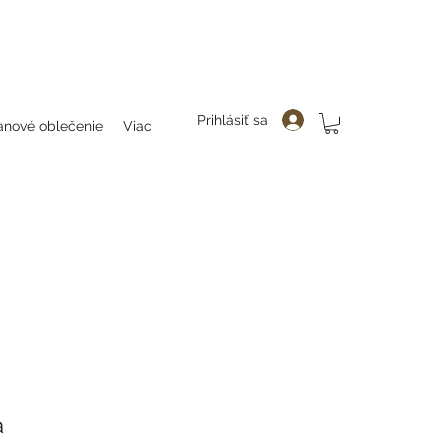
čenie, folklor, folklorne oblečenie, folklorne blúzky, bluzky, folkllorne šaty, šaty, folklorne bluzky, hanlenky, folklorne
enky čelenky, ozdoby do vlasovav, čelenky, party, ozdoby do vlasov, odčepčenie,
Prihlásiť sa
anové oblečenie
Viac
a