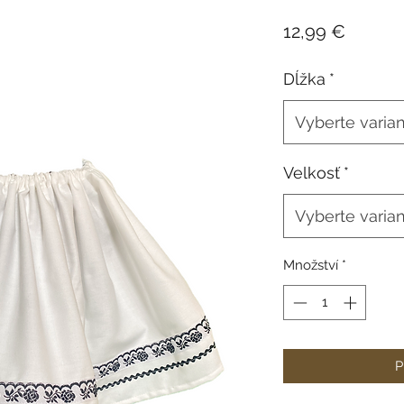
Cena
12,99 €
Dĺžka
*
Vyberte varia
Velkosť
*
Vyberte varia
Množství
*
P