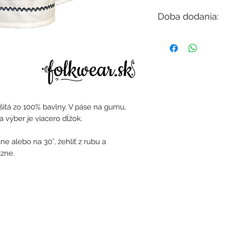
Doba dodania:
V závisloti od dost
do 12 dní).
šitá zo 100% bavlny. V páse na gumu,
a výber je viacero dĺžok.
e alebo na 30°, žehliť z rubu a
izne.