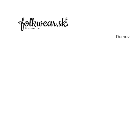
folklorne šaty, folklorne saty, folklore šaty, dámske šaty, dámske bluzky, folklorne bluzky, halenky
čelenky, dámske čelenky, čelenka, celenka, celenky, dámske celencly, damske celenky, party, čelenky na odčepčenie, odčepcenie, o
šaty, dámske šaty
Domov