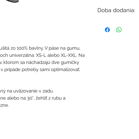
Doba dodania:
V závisloti od dost
do 12 dní).
ušitá zo 100% bavlny. V páse na gumu,
toch univerzálna: XS-L alebo XL-XXL. Na
, v ktorom sa náchadzajú dve gumičky
 v prípade potreby sami optimalizovať.
lný na uväzovanie v zadu.
e alebo na 30°, žehliť z rubu a
izne.