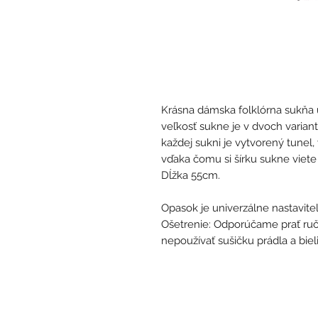
Krásna dámska folklórna sukňa 
veľkosť sukne je v dvoch varian
každej sukni je vytvorený tunel
vďaka čomu si šírku sukne viete
Dĺžka 55cm.
Opasok je univerzálne nastavite
Ošetrenie: Odporúčame prať ručn
nepoužívať sušičku prádla a biel