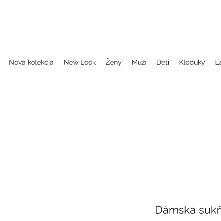
, folklorne halenky, blůzky, šaty, dámské šaty, folklórne blúzky, folklorne oblečenie, blúzky, šaty, dámske šaty, oblečenie, folklor, folklorne oblečenie, oble
dčepčenie, svadobne celenky, čelenky na svadbu, parta, party, ľudové čelenky, ludové celenky, celenky, čelenky, dámske čelenky, ozdoby do vlasov čel
Nová kolekcia
New Look
Ženy
Muži
Deti
Klobúky
Ľ
Dámska sukňa