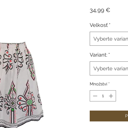
Cena
34,99 €
Velkosť
*
Vyberte varia
Variant:
*
Vyberte varia
Množství
*
P