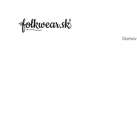
folklorne šaty, folklorne saty, folklore šaty, dámske šaty, dámske bluzky, folklorne bluzky, halenky
čelenky, dámske čelenky, čelenka, celenka, celenky, dámske celencly, damske celenky, party, čelenky na odčepčenie, odčepcenie, o
šaty, dámske šaty
Domov