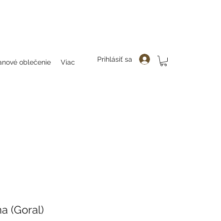
čenie, folklor, folklorne oblečenie, folklorne blúzky, bluzky, folkllorne šaty, šaty, folklorne bluzky, hanlenky, folklorne
enky čelenky, ozdoby do vlasovav, čelenky, party, ozdoby do vlasov, odčepčenie,
Prihlásiť sa
anové oblečenie
Viac
 (Goral)