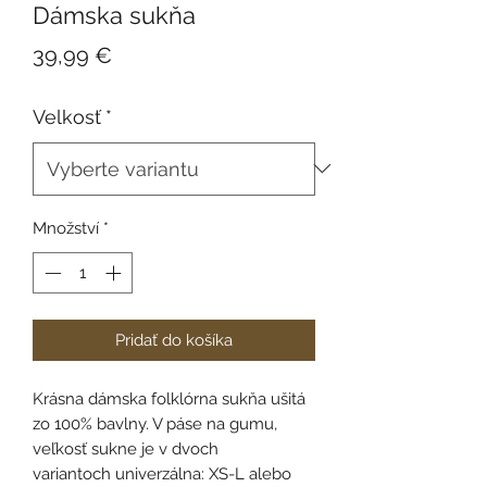
Dámska sukňa
Cena
39,99 €
Velkosť
*
Množství
*
Pridať do košíka
Krásna dámska folklórna sukňa ušitá
zo 100% bavlny. V páse na gumu,
veľkosť sukne je v dvoch
variantoch univerzálna: XS-L alebo