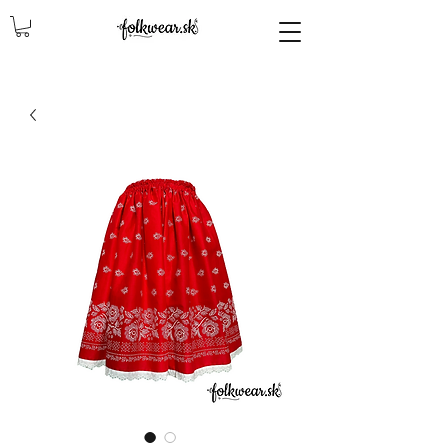
lencly, damske celenky, party, čelenky na odčepčenie, odčepcenie, odčepčenie, svadobne celenky, čelenky na svadbu, parta, party, ľudové čelenky, ludové celenky, celenky, čelenky, dámske čelenky, ozdoby do vlasov čelenky čelenky, ozdoby do vlasovav, čelenky,