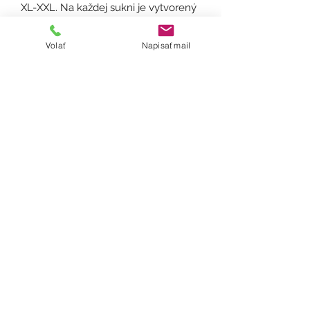
XL-XXL. Na každej sukni je vytvorený
tunel, v ktorom sa náchadzajú dve
gumičky vďaka čomu si šírku
Volať
Napisať mail
sukne viete v prípade potreby sami
optimalizovať. Dĺžka sukne je 55cm.
Ošetrenie: Odporúčame prať ručne
alebo na 30°, žehliť z rubu a
nepoužívať sušičku prádla a bielizne.
Doba dodania:
V závisloti od dostupnosti materiálu
(maximálne do 12 dní).