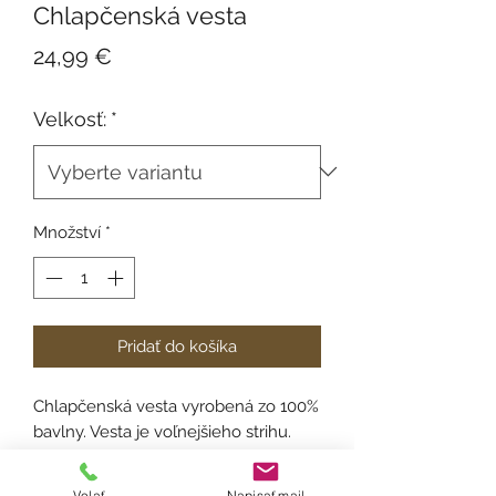
Chlapčenská vesta
Cena
24,99 €
Velkosť:
*
Množství
*
Pridať do košíka
Chlapčenská vesta vyrobená zo 100%
bavlny. Vesta je voľnejšieho strihu.
Veľkosť (na roky): 4,6,8,10,12,14
Volať
Napisať mail