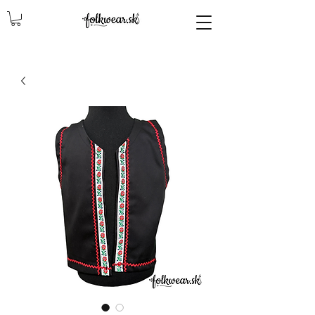
lencly, damske celenky, party, čelenky na odčepčenie, odčepcenie, odčepčenie, svadobne celenky, čelenky na svadbu, parta, party, ľudové čelenky, ludové celenky, celenky, čelenky, dámske čelenky, ozdoby do vlasov čelenky čelenky, ozdoby do vlasovav, čelenky,