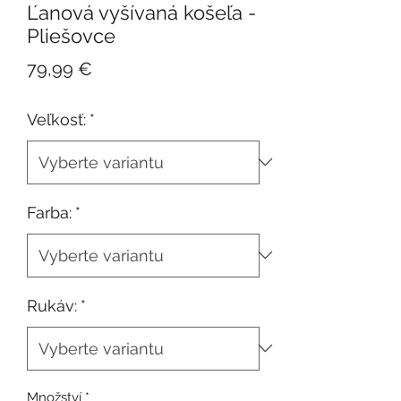
Ľanová vyšívaná košeľa -
Pliešovce
Cena
79,99 €
Veľkosť:
*
Farba:
*
Rukáv:
*
Množství
*