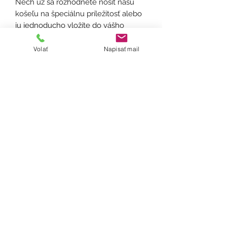
Nech už sa rozhodnete nosiť našu
košeľu na špeciálnu príležitosť alebo
ju jednoducho vložíte do vášho
každodenného šatníka, určite budete
okamžite vynikať svojou eleganciou a
Volať
Napisať mail
šarmom.
Materál: prírodný ľan (praný
vyzrážaný)
Gramáž: 175 g/m2
Zrážanlivosť: +- 5-7%
Veľkosti od 38-44
Ošetrenie: Odporúčame prať ručne
alebo na 30°, žehliť z rubu a
nepoužívať sušičku prádla a bielizne.
# V prípade záujmu Vám vieme
košeľu ušiť aj v inej veľkosti.