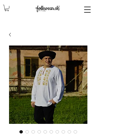
lencly, damske celenky, party, čelenky na odčepčenie, odčepcenie, odčepčenie, svadobne celenky, čelenky na svadbu, parta, party, ľudové čelenky, ludové celenky, celenky, čelenky, dámske čelenky, ozdoby do vlasov čelenky čelenky, ozdoby do vlasovav, čelenky,