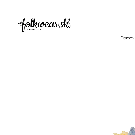
folklorne šaty, folklorne saty, folklore šaty, dámske šaty, dámske bluzky, folklorne bluzky, halenky
čelenky, dámske čelenky, čelenka, celenka, celenky, dámske celencly, damske celenky, party, čelenky na odčepčenie, odčepcenie, o
šaty, dámske šaty
Domov