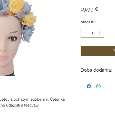
Cena
19,99 €
Množství
*
P
Doba dodania:
V závisloti od dost
do 12 dní).
kvetov a bohatým zdobením. Čelenka
é udalosti a festivaly.