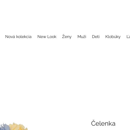
, folklorne halenky, blůzky, šaty, dámské šaty, folklórne blúzky, folklorne oblečenie, blúzky, šaty, dámske šaty, oblečenie, folklor, folklorne oblečenie, oble
dčepčenie, svadobne celenky, čelenky na svadbu, parta, party, ľudové čelenky, ludové celenky, celenky, čelenky, dámske čelenky, ozdoby do vlasov čel
Nová kolekcia
New Look
Ženy
Muži
Deti
Klobúky
Ľ
Čelenka