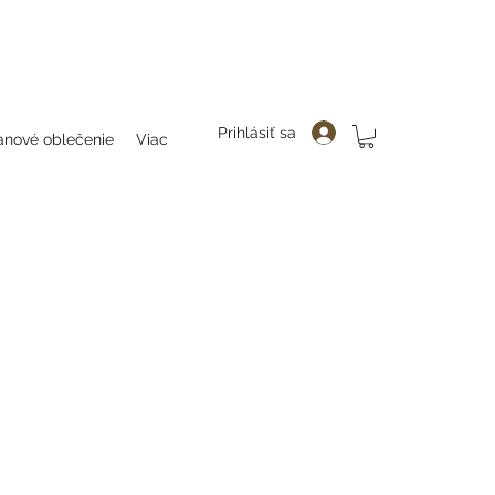
čenie, folklor, folklorne oblečenie, folklorne blúzky, bluzky, folkllorne šaty, šaty, folklorne bluzky, hanlenky, folklorne
enky čelenky, ozdoby do vlasovav, čelenky, party, ozdoby do vlasov, odčepčenie,
Prihlásiť sa
anové oblečenie
Viac